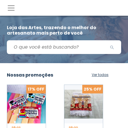
Loja das Artes, trazendo o melhor do
artesanato mais perto de você
Nossas promoções
Ver todas
17
% OFF
25
% OFF
R$
23
R$
20