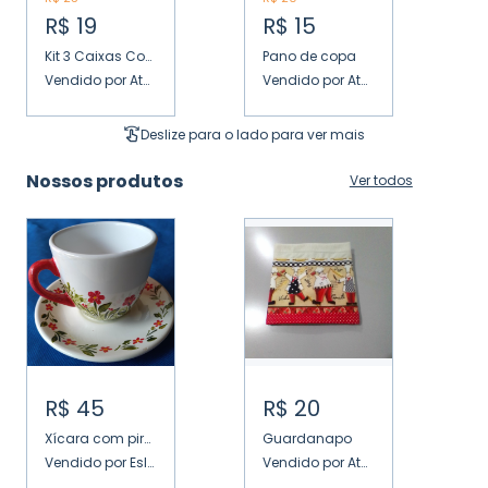
R$
19
R$
15
Kit 3 Caixas Com 5 Bis - Dia Dos Professores
Pano de copa
Vendido por Ateliê Fllor Santos
Vendido por Atelie Cris Silva
Deslize para o lado para ver mais
Nossos produtos
Ver todos
R$
45
R$
20
Xícara com pires
Guardanapo
V
Vendido por Eslinartes
Vendido por Atelie Cris Silva